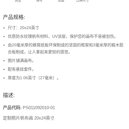
浏览
特写
背面
12种尺寸
产品规格:
尺寸：20x24英寸
优质防水纹理帆布材料，UV涂层，保护您的画布不易被划伤。
由20毫米厚的蜂窝纸板环保制成的坚固的框架和3毫米厚的椴木胶
合板制成，让人拿起来更轻的感觉。
图片铺满画布。
配有悬挂套件。
厚度为1.06英寸（27毫米）。
描述:
产品代码:
PS011092010-01
定制照片帆布画 20x24英寸