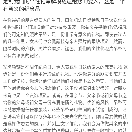
定制我们的个性化军牌项链送给您的爱人，这是一个
有意义的纪念品
在你最好的朋友或爱人的生日、周年纪念日或特殊日子该送什么
礼物?想让他们知道他们对你有多重要，你有多在乎他们?选择我
们的可定制的照片吊坠，是一份非常有意义的礼物。即使在过去
的几十年里，女人们也会佩戴挂有亲人照片的军牌项链，然而，
随着时间的推移，照片会磨损、褪色。我们的个性化照片吊坠可
以保留珍贵的记忆。
军牌项链是在周年纪念日、情人节或生日送给爱人的完美礼物;这
绝对是一份他们会永远珍藏的礼物。也许你最好的朋友要离开去
工作或学校，你想让他们知道他们对你是多么的重要，当他们离
开的时候你会多么的想念他们，这不仅对情侣来说很好，对朋友
来说也是一个友谊项链。或者，在母亲节、父亲节或祖父母节送
给你的父母或祖父母一份充满感情的礼物。优雅的风格，吊坠可
以随意搭配任任意服装，这些吊坠是用坚固的不锈钢制成的，这
意味着它们可以保存多年也不会失去它的光泽。你所需要做的就
是选择你想要的照片，并刻上文字信息，我们会为你做其余的事!
这款吊坠有一个黑色绒布拉绳袋里，所以只要你一收到它，你就