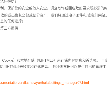
的法律程序；
权利，保护您的安全或他人安全，调查欺诈或回应政府要求所必需的
imited参与合并，收购或出售其全部或部分资产，我们将通过电子邮件和/或
信息的任何选择；
他第三方提供；
：
sh Cookie）和本地存储（如HTML5）来存储内容信息和首选项。
TML 5来收集和存储信息。 各种浏览器可以提供自己的管理工具来删除H
umentation/en/flashplayer/help/settings_manager07.html