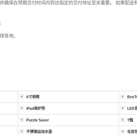
并确保在预期交付时间内到达指定的交付地址至关重要。 如果配送
:
球各地。
6寸相框
BoxT
iPad保护壳
LED
Puzzle Saver
T恤
不锈钢运动水壶
化妆