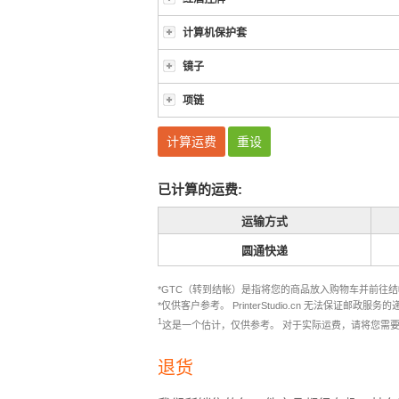
计算机保护套
镜子
项链
已计算的运费:
运输方式
圆通快递
*GTC（转到结帐）是指将您的商品放入购物车并前往
*仅供客户参考。 PrinterStudio.cn 无法保
1
这是一个估计，仅供参考。 对于实际运费，请将您需
退货