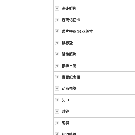
瓷砖照片
游戏记忆卡
照片拼图 10x8英寸
鼠标垫
磁性照片
懷孕日誌
寶寶紀念冊
动画书签
头巾
时钟
笔袋
红酒挂牌