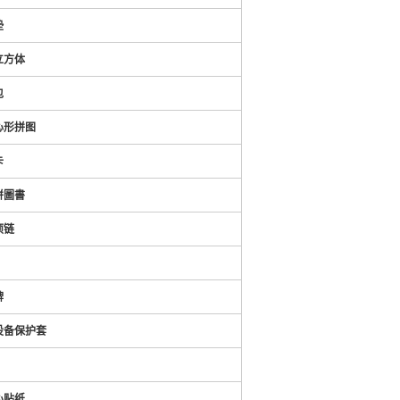
垫
立方体
包
心形拼图
卡
拼圖書
项链
牌
设备保护套
心贴纸