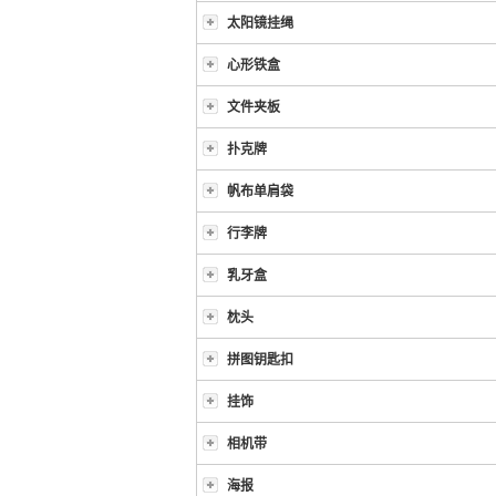
太阳镜挂绳
心形铁盒
文件夹板
扑克牌
帆布单肩袋
行李牌
乳牙盒
枕头
拼图钥匙扣
挂饰
相机带
海报