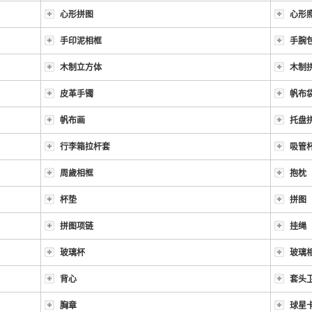
心形拼图
心形
手印泥相框
手腕
木制立方体
木制
皮革手镯
帆布
帆布画
托盘
行李箱拉杆套
吸管
周歲相框
抱枕
杯垫
拼图
拼图项链
挂绳
玻璃杯
玻璃
背心
套头
胸章
球星