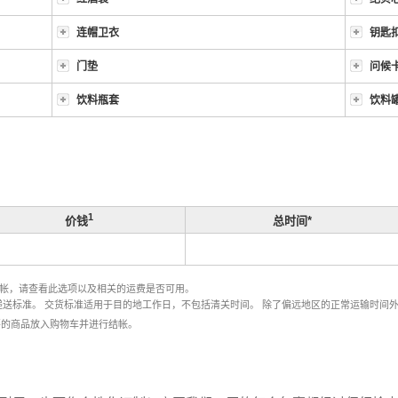
连帽卫衣
钥匙
门垫
问候
饮料瓶套
饮料
1
总时间*
价钱
结帐，请查看此选项以及相关的运费是否可用。
证邮政服务的递送标准。 交货标准适用于目的地工作日，不包括清关时间。 除了偏远地区的正常运输时
要的商品放入购物车并进行结帐。