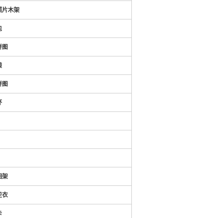
照片木架
包
拼图
袋
拼图
杯
相架
卫衣
卡