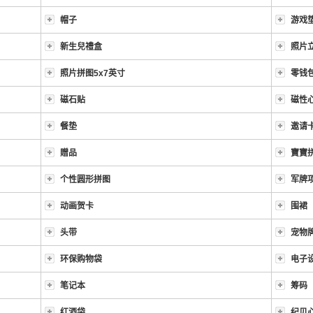
帽子
游戏
新生兒禮盒
照片
照片拼图5x7英寸
零钱
磁石贴
磁性
餐垫
邀请
贈品
寶寶
个性圆形拼图
军牌
动画贺卡
围裙
头带
宠物
环保购物袋
电子
笔记本
筹码
红酒袋
纪贝