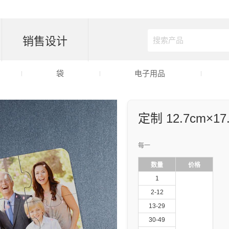
销售设计
袋
电子用品
定制 12.7cm×
每一
数量
价格
1
2-12
13-29
30-49