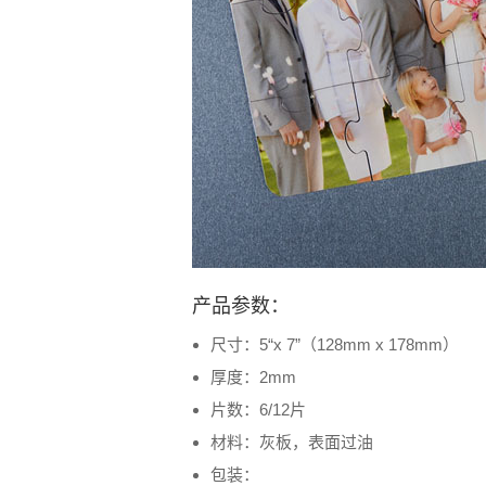
产品参数：
尺寸：5“x 7”（128mm x 178mm）
厚度：2mm
片数：6/12片
材料：灰板，表面过油
包装：